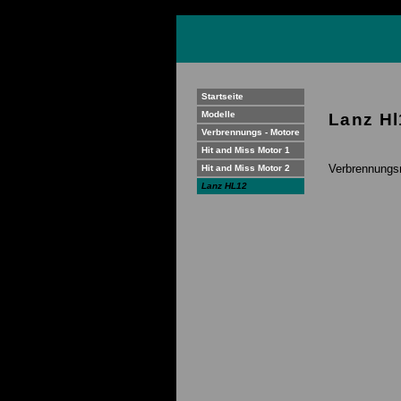
Startseite
Modelle
Lanz Hl
Verbrennungs - Motore
Hit and Miss Motor 1
Verbrennungs
Hit and Miss Motor 2
Lanz HL12